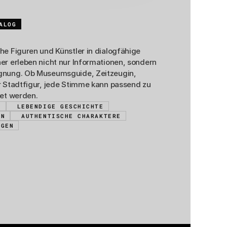
ALOG
n
aktivieren
he Figuren und Künstler in dialogfähige 
er erleben nicht nur Informationen, sondern 
gnung. Ob Museumsguide, Zeitzeugin, 
r Stadtfigur, jede Stimme kann passend zu 
tet werden.
N
LEBENDIGE GESCHICHTE
EN
AUTHENTISCHE CHARAKTERE
NGEN