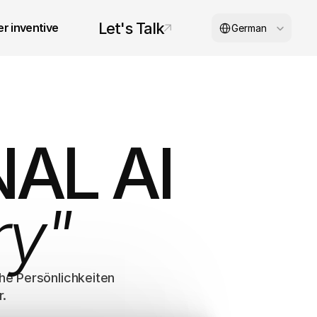
Select Language
Let's Talk
r inventive
German
© 2026 inventive studios
AL AI
ry"
he Persönlichkeiten 
.  