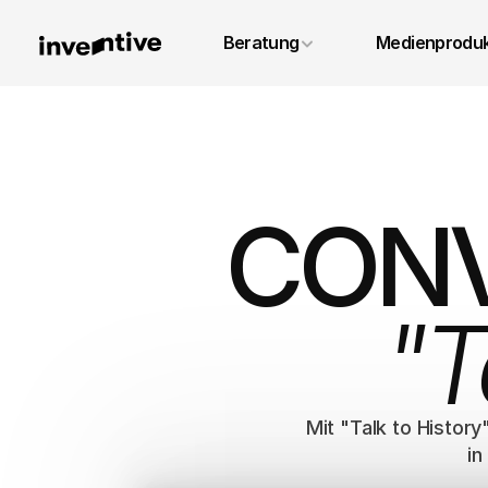
+49 6131 4887640
Beratung
Medienproduk
info@inventivestudios.de
CONV
"T
Mit "Talk to Histor
in