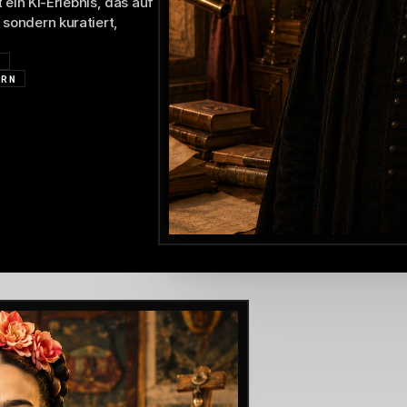
in KI-Erlebnis, das auf 
 sondern kuratiert, 
N
ERN