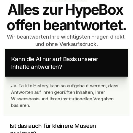
Alles zur HypeBox 
offen beantwortet.
Wir beantworten Ihre wichtigsten Fragen direkt 
und ohne Verkaufsdruck.
Kann die AI nur auf Basis unserer 
Inhalte antworten?
Ja. Talk to History kann so aufgebaut werden, dass 
Antworten auf Ihren geprüften Inhalten, Ihrer 
Wissensbasis und Ihren institutionellen Vorgaben 
basieren.
Ja. Gerade kleinere Häuser können mit einem 
fokussierten Thema, einer Figur oder einem 
Ist das auch für kleinere Museen 
besonderen Objekt starten und daraus ein sichtbares 