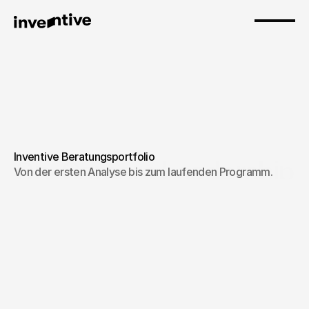
Inventive Beratungsportfolio
On-Camera Leadership 
Von der ersten Analyse bis zum laufenden Programm.
Training