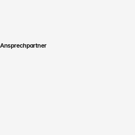
Managing Producer & Regie
Benjamin Jurick
Termin vereinbaren
Ansprechpartner
Managing Director
Consulting & Innovation
Christoph Köhler
Termin vereinbaren