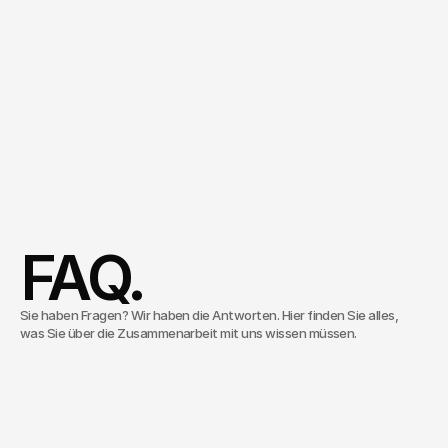
das
nicht
jede
Woche
neu
erfunden
werden
muss,
sondern
läuft.
Managing Director
Consulting & Innovation
Christoph Köhler
Termin vereinbaren
FAQ.
Sie haben Fragen? Wir haben die Antworten. Hier finden Sie alles,
was Sie über die Zusammenarbeit mit uns wissen müssen.
Was macht Inventive Studios?
Inventive Studios ist eine Medien- und