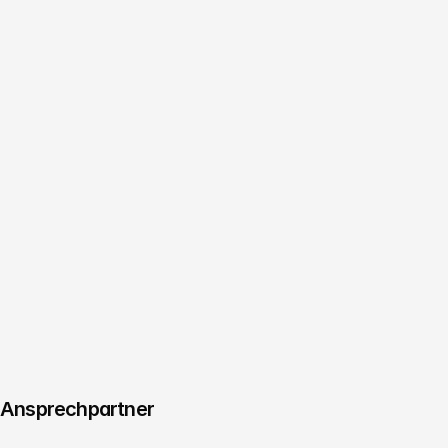
Business & Solutions
Gersi Gega
Termin vereinbaren
Managing Director
Consulting & Innovation
Christoph Köhler
Termin vereinbaren
Creative Director
Managing Producer & Regie
Benjamin Jurick
Termin vereinbaren
Ansprechpartner