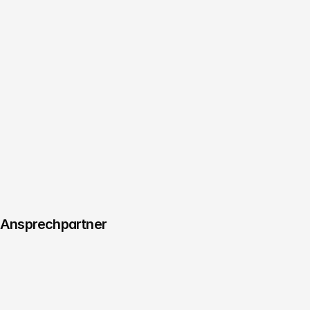
Managing Director
Consulting & Innovation
Christoph Köhler
Termin vereinbaren
Creative Director
Managing Producer & Regie
Benjamin Jurick
Termin vereinbaren
Ansprechpartner
Managing Director
Consulting & Innovation
Christoph Köhler
Termin vereinbaren