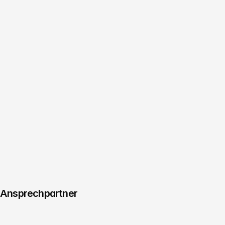
Termin vereinbaren
Managing Director
Consulting & Innovation
Christoph Köhler
Termin vereinbaren
Creative Director
Managing Producer & Regie
Benjamin Jurick
Termin vereinbaren
Ansprechpartner
Managing Director
Consulting & Innovation