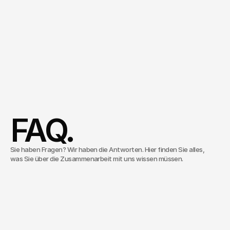
ROI,
und
ein
Team
das
danach
eigenständig
weiterarbeitet.
Managing Director
Business & Solutions
Gersi Gega
Termin vereinbaren
FAQ.
Sie haben Fragen? Wir haben die Antworten. Hier finden Sie alles,
was Sie über die Zusammenarbeit mit uns wissen müssen.
Was macht Inventive Studios?
Inventive Studios ist eine Medien- und
Technologieagentur. Wir verbinden strategische
Was ist der Unterschied zu einer
Beratung, kreative Konzeption und skalierbare