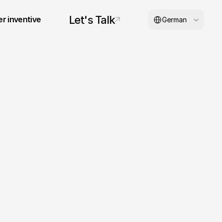
Select Language
Let's Talk
r inventive
German
© 2026 inventive studios