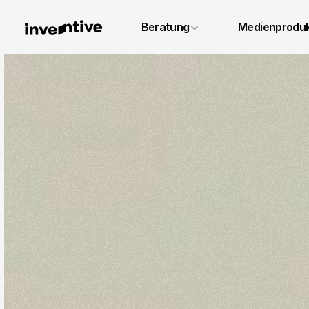
+49 6131 4887640
Beratung
Medienproduk
info@inventivestudios.de