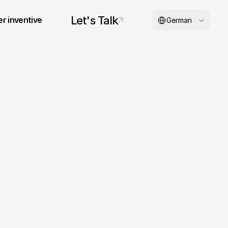
Select Language
Let's Talk
r inventive
German
© 2026 inventive studios