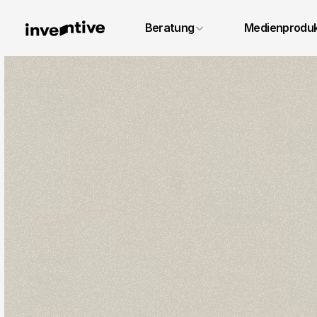
+49 6131 4887640
Beratung
Medienproduk
info@inventivestudios.de