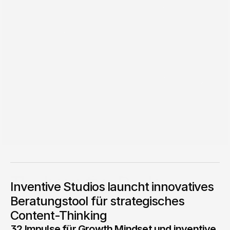
29.04.2026
The Inventive Deck
Inventive Studios launcht innovatives
Inventive Studios launcht innovatives Beratungstool für
Beratungstool für strategisches
strategisches Content-Thinking
Content-Thinking
Christoph Köhler
32 Impulse für Growth Mindset und inventive 