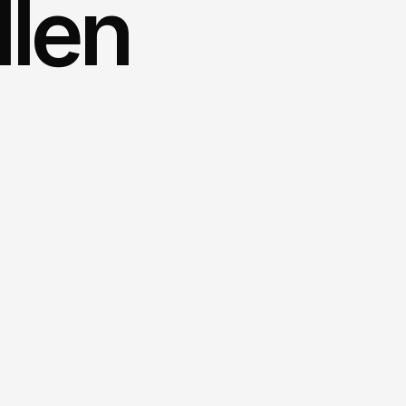
len 
öst.
Immersives
Streaming
mit
ataren
und
virtuellen
Welten
ist
ne
und
Inventive
haben
das
agung:
 Klassisches Streaming überträgt. 
chafft ein Erlebnis in dem Menschen wirklich 
n einer virtuellen Welt.
s einer Hand:
 Inventive bringt Motion Capture, 
d lebensechte Avatare. Vodafone die Infrastruktur 