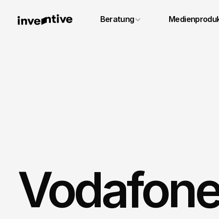
+49 6131 4887640
Beratung
Medienproduk
info@inventivestudios.de
Vodafone 