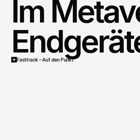
Im Metave
Endgerät
Fasttrack – Auf den Punkt