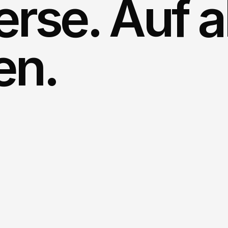
rse. Auf al
en.
Streaming
ist
gel
lebensechten
Av
es
nicht.
Vodafo
geändert.
Immersion statt Übertr
Immersives Streaming ers
präsent sind, mit Avatar, i
Ganzheitliche Lösung au
Realtime Applications un