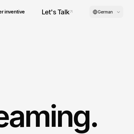
Select Language
Let's Talk
r inventive
German
© 2026 inventive studios
eaming. 