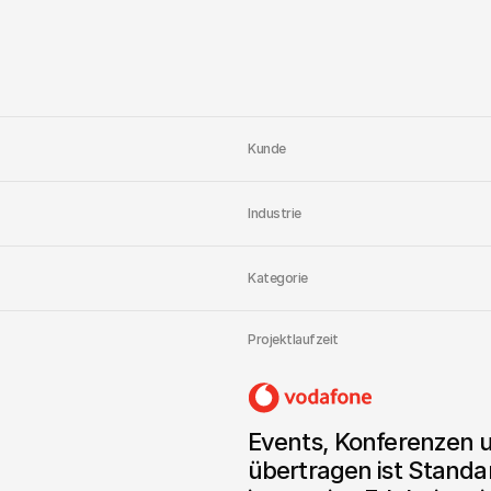
und Reichweite. Zusammen
Alle Endgeräte, eine Er
Mobile und XR-Devices. 
Sender-Logik im Metav
Streaming aufbaut, beset
Kunde
Industrie
Kategorie
Projektlaufzeit
Events, Konferenzen u
übertragen ist Standard