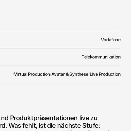
 entsteht ein vollständiges Produkt.
fahrung:
 Das Angebot funktioniert auf Desktop, 
Keine Fragmentierung, keine Kompromisse.
erse:
 Wer heute die Infrastruktur für immersives 
zt eine Position die morgen entscheidend sein wird.
Vodafone
Telekommunikation
/
Virtual Production
/
Avatar & Synthese
/
Live Production
nd Produktpräsentationen live zu 
. Was fehlt, ist die nächste Stufe: 