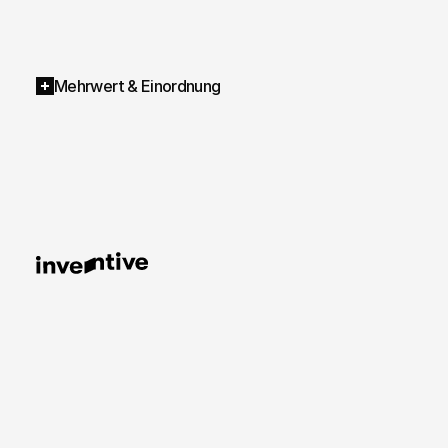
Mehrwert & Einordnung
KI Shooting – Vom Shooting zur Bildinfrastruktu