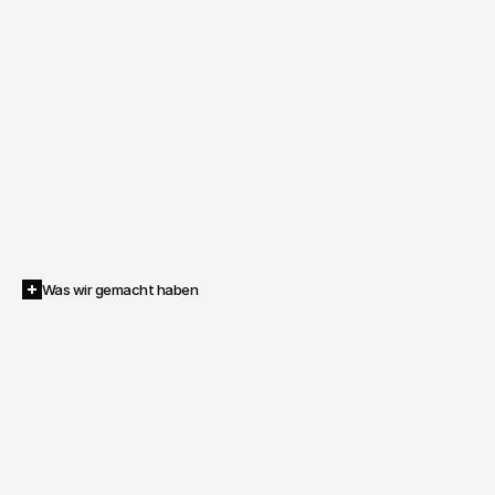
Was wir gemacht haben
Inventive
entwickelte
lebendige
Hologramm-Avatare
historischer
Komponisten
für
eine
Konzerttour
mit
Stargeiger
Niklas
Liepe
–
auf
Basis
von
LoRA-Modelltraining
und
Video-to-Video-Technologie.