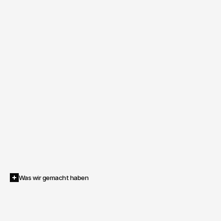
Was wir gemacht haben
Inventive
begleitete
LÖWEN
Entertainment
beim
Launch
der