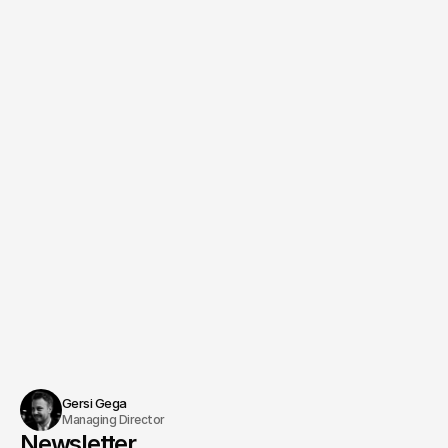
Managing Producer & Regie
Benjamin Jurick
Termin vereinbaren
Gersi Gega
Managing Director
Newsletter