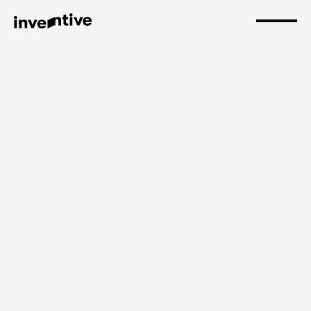
Content Convention – 
Wissen als Format
Fasttrack – Auf den Punkt
300.000+
Reichweite.
1.000+
Gäste