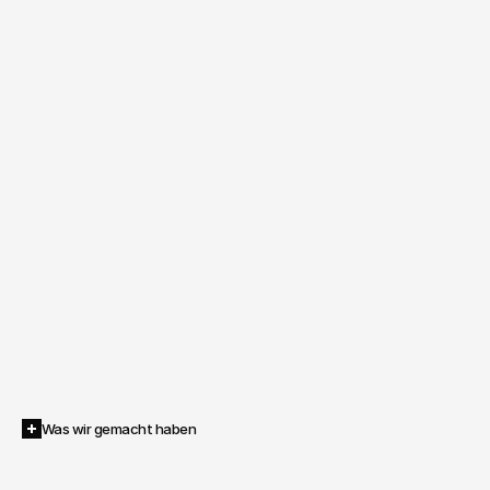
Was wir gemacht haben
Inventive
entwickelte
Konzept,
Format