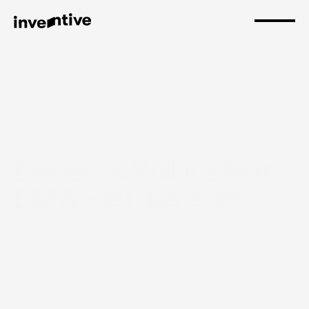
Bowers & Wilkins feat. 
BMW – Ist das echt?
Fasttrack – Auf den Punkt
Zwei
Premiummarken,
eine