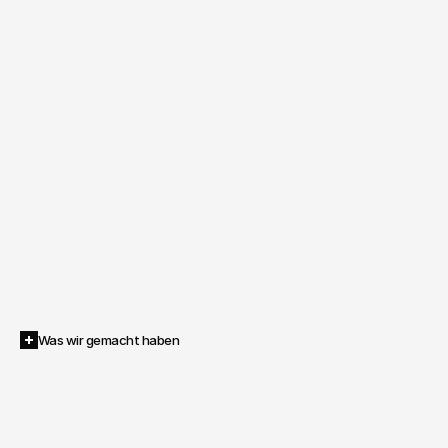
Was wir gemacht haben
Inventive
übernahm
Motion
Capture
und
Virtual
Production
für
den
Bowers
&
Wilkins
x
BMW
Brandfilm
–
Full
CGI,