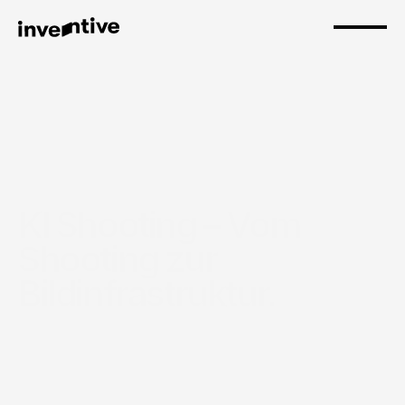
KI Shooting – Vom 
Shooting zur 
Bildinfrastruktur.
Fasttrack – Auf den Punkt