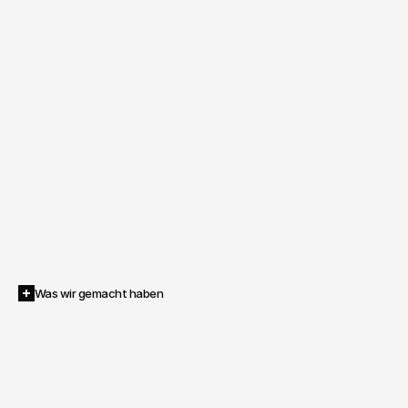
Was wir gemacht haben
Inventive
entwickelte
eine
KI-gestützte
Fotoproduktionslösung,
die
klassische
Shootings
ersetzt.