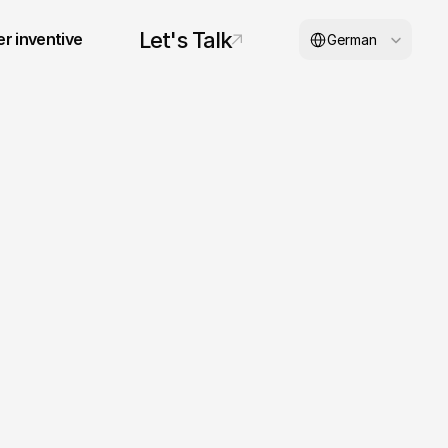
Select Language
Let's Talk
r inventive
German
© 2026 inventive studios