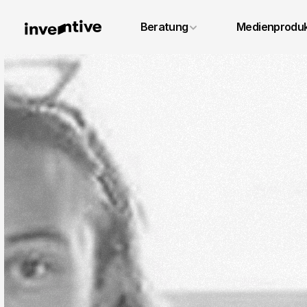
+49 6131 4887640
Beratung
Medienproduk
info@inventivestudios.de