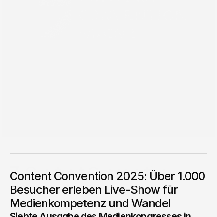
07.10.2024
7. Content Convention
Content Convention 2025: Über 1.000
Content Convention 2025: Über 1.000 Besucher erleben
Besucher erleben Live-Show für
Live-Show für Medienkompetenz und Wandel
Medienkompetenz und Wandel
Gersi Gega
Siebte Ausgabe des Medienkongresses in 