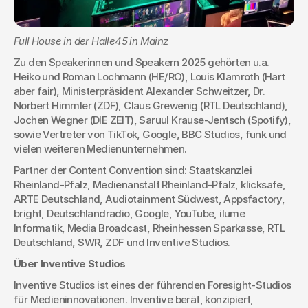
Full House in der Halle45 in Mainz
Zu den Speakerinnen und Speakern 2025 gehörten u.a. 
Heiko und Roman Lochmann (HE/RO), Louis Klamroth (Hart 
aber fair), Ministerpräsident Alexander Schweitzer, Dr. 
Norbert Himmler (ZDF), Claus Grewenig (RTL Deutschland), 
Jochen Wegner (DIE ZEIT), Saruul Krause-Jentsch (Spotify), 
sowie Vertreter von TikTok, Google, BBC Studios, funk und 
vielen weiteren Medienunternehmen.
Partner der Content Convention sind: Staatskanzlei 
Rheinland-Pfalz, Medienanstalt Rheinland-Pfalz, klicksafe, 
ARTE Deutschland, Audiotainment Südwest, Appsfactory, 
bright, Deutschlandradio, Google, YouTube, ilume 
Informatik, Media Broadcast, Rheinhessen Sparkasse, RTL 
Deutschland, SWR, ZDF und Inventive Studios.
Über Inventive Studios
Inventive Studios ist eines der führenden Foresight-Studios 
für Medieninnovationen. Inventive berät, konzipiert, 